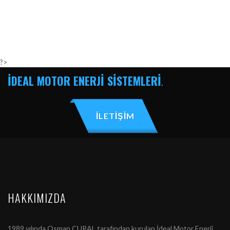
?>
İDEAL MOTOR ENERJİ SİSTEMLERİ
.
İLETİŞİM
HAKKIMIZDA
1989 yılında Osman CURAL tarafından kurulan İdeal Motor Enerji