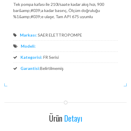
Tek pompa kafası ile 210l/saate kadar akış hızı, 900
bar&amp;#039;a kadar basınç, Ölçüm doğruluğu
%1&amp;#039;e ulaşır, Tam API 675 uyumlu
Markası:
SAER ELETTROPOMPE
Modeli:
Kategorisi:
FR Serisi
Garantisi:
Belirtilmemiş
Ürün
Detayı