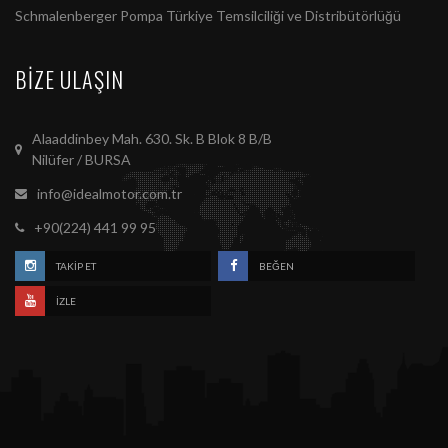
Schmalenberger Pompa Türkiye Temsilciliği ve Distribütörlüğü
BIZE ULAŞIN
Alaaddinbey Mah. 630. Sk. B Blok 8 B/B
Nilüfer / BURSA
info@idealmotor.com.tr
+90(224) 441 99 95
TAKIP ET
BEĞEN
İZLE